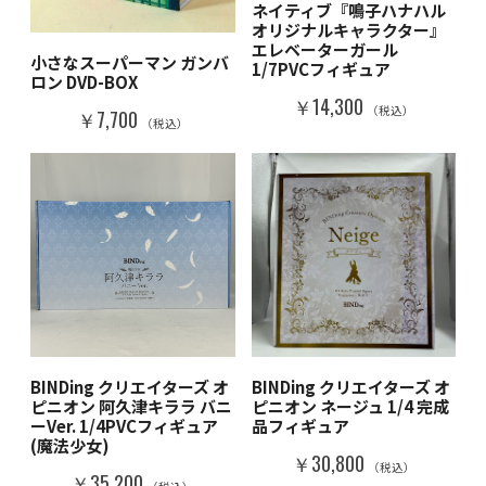
ネイティブ『鳴子ハナハル
オリジナルキャラクター』
エレベーターガール
小さなスーパーマン ガンバ
1/7PVCフィギュア
ロン DVD-BOX
￥14,300
（税込）
￥7,700
（税込）
BINDing クリエイターズ オ
BINDing クリエイターズ オ
ピニオン 阿久津キララ バニ
ピニオン ネージュ 1/4 完成
ーVer. 1/4PVCフィギュア
品フィギュア
(魔法少女)
￥30,800
（税込）
￥35,200