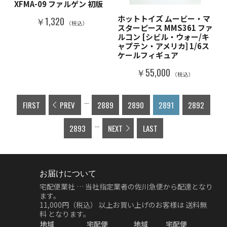
XFMA-09 ファルゲン 初版
ホットトイズ ムービー・マ
￥1,320
（税込）
スターピース MMS361 ファ
ルコン [シビル・ウォー/キ
ャプテン・アメリカ] 1/6ス
ケールフィギュア
￥55,000
（税込）
...
FIRST
PREV
2889
2890
2891
2892
...
2893
NEXT
LAST
お届けについて
宅配便業社 … 当社指定業者の佐川急便から配達となり
ます。
11,000円（税込）
以上お買い上げのお客様は
送料無
料
となります。
地域
宅配便
地域
宅配便