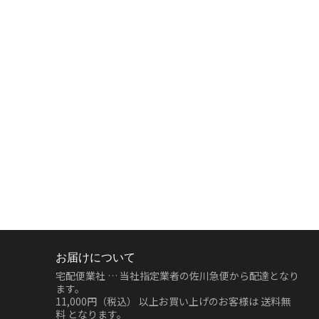
お届けについて
宅配便業社 … 当社指定業者の佐川急便から配達となり
ます。
11,000円（税込）
以上お買い上げのお客様は
送料無
料
となります。