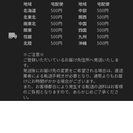
地域
宅配便
地域
宅配便
北海道
500円
中部
500円
北東北
500円
関西
500円
南東北
500円
中国
500円
関東
500円
四国
500円
信越
500円
九州
500円
北陸
500円
沖縄
500円
※ご注意※
ご登録いただいているお届け先住所へ発送いたしま
す。
発送後にお届け先の変更をご希望される場合は、運送
業者による転送手続きが必要となり、通常よりもお届
けにお時間がかかる場合がございます。
また、お客様都合により発生する転送の送料はお客様
のご負担となりますので、あらかじめご了承くださ
い。
返品・交換について
※原則、お客様都合による返品・交換等はお受けでき
ません。
ご注文商品とは異なる品が届いた場合、商品が破損し