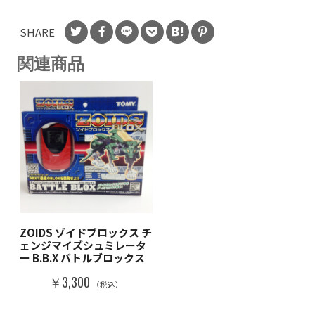
SHARE
関連商品
ZOIDS ゾイドブロックス チ
ェンジマイズシュミレータ
ー B.B.X バトルブロックス
￥3,300
（税込）