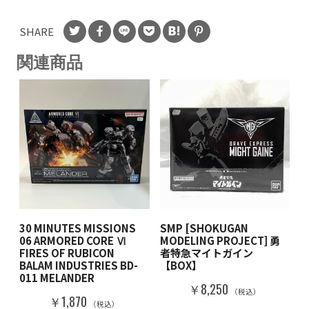
SHARE
関連商品
30 MINUTES MISSIONS
SMP [SHOKUGAN
06 ARMORED CORE Ⅵ
MODELING PROJECT] 勇
FIRES OF RUBICON
者特急マイトガイン
BALAM INDUSTRIES BD-
【BOX】
011 MELANDER
￥8,250
（税込）
￥1,870
（税込）