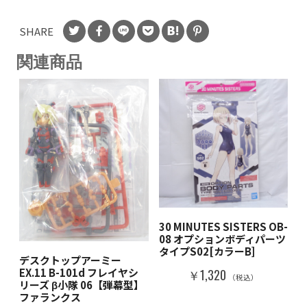
SHARE
関連商品
30 MINUTES SISTERS OB-
08 オプションボディパーツ
タイプS02[カラーB]
デスクトップアーミー
EX.11 B-101d フレイヤシ
￥1,320
（税込）
リーズ β小隊 06【弾幕型】
ファランクス