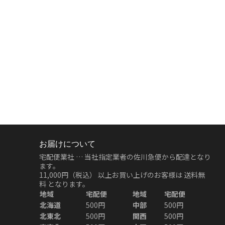
お届けについて
宅配便業社 … 当社指定業者の佐川急便から配達となり
ます。
11,000円（税込）
以上お買い上げのお客様は
送料無
料
となります。
地域
宅配便
地域
宅配便
北海道
500円
中部
500円
北東北
500円
関西
500円