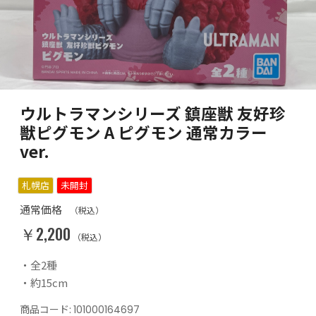
ウルトラマンシリーズ 鎮座獣 友好珍
獣ピグモン A ピグモン 通常カラー
ver.
札幌店
未開封
通常価格
（税込）
￥2,200
（税込）
・全2種
・約15cm
商品コード:
101000164697