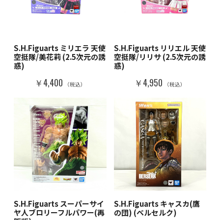
S.H.Figuarts ミリエラ 天使
S.H.Figuarts リリエル 天使
空挺隊/美花莉 (2.5次元の誘
空挺隊/リリサ (2.5次元の誘
惑)
惑)
￥4,400
￥4,950
（税込）
（税込）
S.H.Figuarts スーパーサイ
S.H.Figuarts キャスカ(鷹
ヤ人ブロリーフルパワー(再
の団) (ベルセルク)