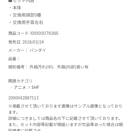
■セット内容
・本体
・交換用頭部3種
・交換用手首左右
商品コード:
101000076265
発売日:
2018/03/24
メーカー：
バンダイ
品番：
個別備考：
外箱汚れ(中)、外箱(内部)臭い有
関連カテゴリ
アニメ
SHF
2000042887513
※
掲載させて頂いております画像はサンプル画像となっており
ます。
詳細につきましては商品名の下に記載させて頂いております。
また、セット内容等記載が御座いますが欠品等あった場合は個
別備考に記載させ