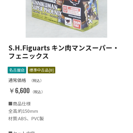
S.H.Figuarts キン肉マンスーパー・
フェニックス
名古屋店
標準中古品[B]
通常価格
（税込）
￥6,600
（税込）
■商品仕様
全高:約150mm
材質:ABS、PVC製