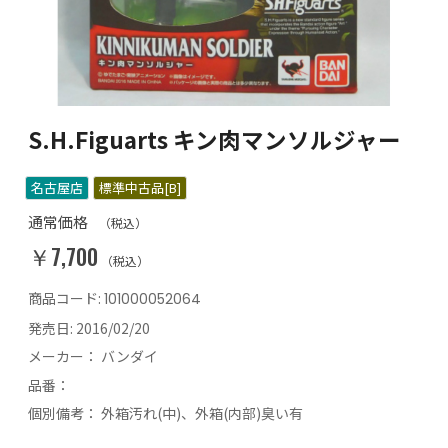
S.H.Figuarts キン肉マンソルジャー
名古屋店
標準中古品[B]
通常価格
（税込）
￥7,700
（税込）
商品コード:
101000052064
発売日:
2016/02/20
メーカー：
バンダイ
品番：
個別備考：
外箱汚れ(中)、外箱(内部)臭い有