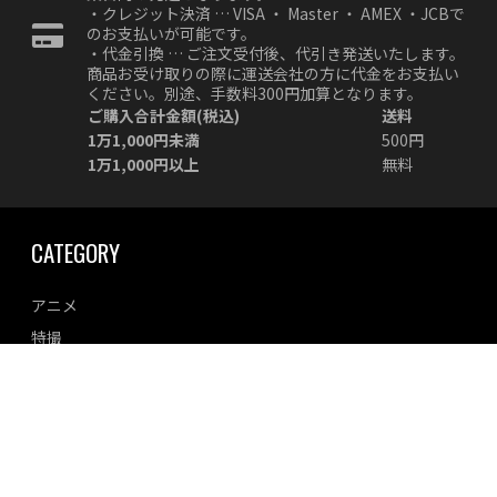
・クレジット決済 … VISA ・ Master ・ AMEX ・JCBで
のお支払いが可能です。
・代金引換 … ご注文受付後、代引き発送いたします。
商品お受け取りの際に運送会社の方に代金をお支払い
ください。別途、手数料300円加算となります。
ご購入合計金額(税込)
送料
1万1,000円未満
500円
1万1,000円以上
無料
CATEGORY
アニメ
特撮
ミリタリー
車
美少女
オリジナル
その他