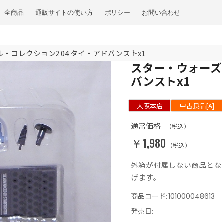
全商品
通販サイトの使い方
ポリシー
お問い合わせ
・コレクション2 04 タイ・アドバンストx1
スター・ウォーズ 
バンストx1
大阪本店
中古良品[A]
通常価格
（税込）
￥1,980
（税込）
外箱が付属しない商品とな
げます。
商品コード:
101000048613
発売日: