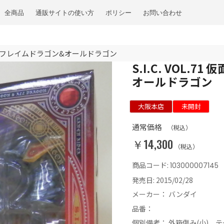
全商品
通販サイトの使い方
ポリシー
お問い合わせ
ザード フレイムドラゴン&オールドラゴン
S.I.C. VOL
オールドラゴン
大阪本店
未開封
通常価格
（税込）
￥14,300
（税込）
商品コード:
103000007145
発売日:
2015/02/28
メーカー：
バンダイ
品番：
個別備考：
外箱傷み(小)、テ