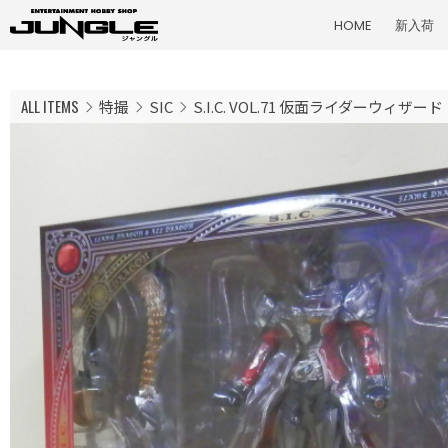
HOME
新入荷
ALL ITEMS
特撮
SIC
S.I.C. VOL.71 仮面ライダーウィ