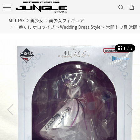
ALL ITEMS
美少女
美少女フィギュア
一番くじ ホロライブ ～Wedding Dress Style～ 常闇トワ賞 
1
/
3