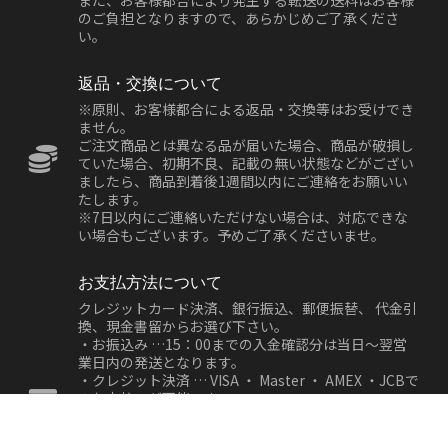
また、お客様都合により発生する転送の送料はお客様
のご負担となりますので、あらかじめご了承くださ
い。
返品・交換について
※原則、お客様都合による返品・交換等はお受けでき
ません。
ご注文商品とは異なる品が届いた場合、商品が破損し
ていた場合、初期不良、記載の無い状態などがござい
ましたら、商品到着後1週間以内にご連絡をお願いい
たします。
※7日以内にご連絡いただけない場合は、対応できな
い場合もございます。予めご了承くださいませ。
お支払方法について
クレジットカード決済、銀行振込、郵便振替、 代金引
換、現金書留からお選び下さい。
・お振込み …15：00までの入金確認分は当日～翌営
業日内の発送となります。
・クレジット決済 … VISA ・ Master ・ AMEX ・JCBで
のお支払いが可能です。
・代金引換 … ご注文受付後、代引き発送いたします。
商品お受け取りの際に運送会社の方に代金をお支払い