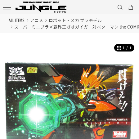
ALL ITEMS
アニメ
ロボット・メカ プラモデル
スーパーミニプラ×覇界王ガオガイガー対ベターマン the COM
1
/
1