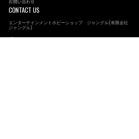
お問い合わせ
CONTACT US
エンターテインメントホビーショップ ジャングル(有限会社
ジャングル)
住所
〒556-0005 大阪府大阪市浪速区日本橋3-4-16
電話番号
066-636-7444
店舗営業時間
平日：12時～20時／ 土・日・祝日：11時～20時 (電話受
付:12:00～19:00)
2026年8月
日
月
火
水
木
金
土
1