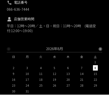
電話番号
066-636-7444
店舗営業時間
平日：12時～20時／ 土・日・祝日：11時～20時 (電話受
付:12:00～19:00)
2026年8月
日
月
火
水
木
金
土
1
2
3
4
5
6
7
8
9
10
11
12
13
14
15
1
16
17
18
19
20
21
22
2
23
24
25
26
27
28
29
2
30
31
※
は定休日です