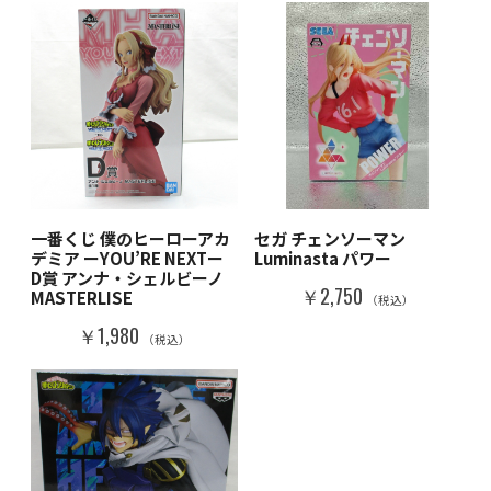
一番くじ 僕のヒーローアカ
セガ チェンソーマン
デミア ーYOU’RE NEXTー
Luminasta パワー
D賞 アンナ・シェルビーノ
￥2,750
MASTERLISE
（税込）
￥1,980
（税込）