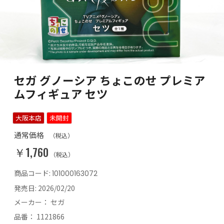
セガ グノーシア ちょこのせ プレミア
ムフィギュア セツ
大阪本店
未開封
通常価格
（税込）
￥1,760
（税込）
商品コード:
101000163072
発売日:
2026/02/20
メーカー：
セガ
品番：
1121866