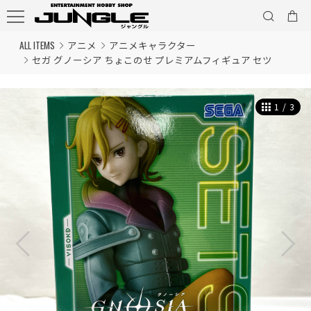
ALL ITEMS
アニメ
アニメキャラクター
セガ グノーシア ちょこのせ プレミアムフィギュア セツ
1
/
3