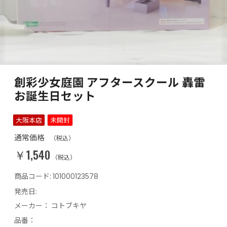
創彩少女庭園 アフタースクール 轟雷
お誕生日セット
大阪本店
未開封
通常価格
（税込）
￥1,540
（税込）
商品コード:
101000123578
発売日:
メーカー：
コトブキヤ
品番：