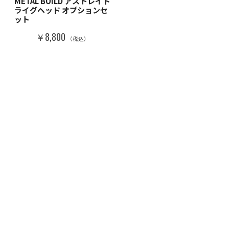
METAL BUILD アストレイド
ライグヘッド オプションセ
ット
￥8,800
（税込）