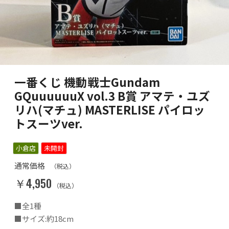
一番くじ 機動戦士Gundam
GQuuuuuuX vol.3 B賞 アマテ・ユズ
リハ(マチュ) MASTERLISE パイロッ
トスーツver.
小倉店
未開封
通常価格
（税込）
￥4,950
（税込）
■全1種
■サイズ:約18cm