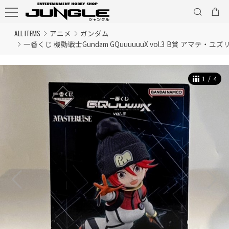
ALL ITEMS
アニメ
ガンダム
一番くじ 機動戦士Gundam GQuuuuuuX vol.3 B賞 アマテ・ユズ
1
/
4