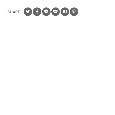
SHARE