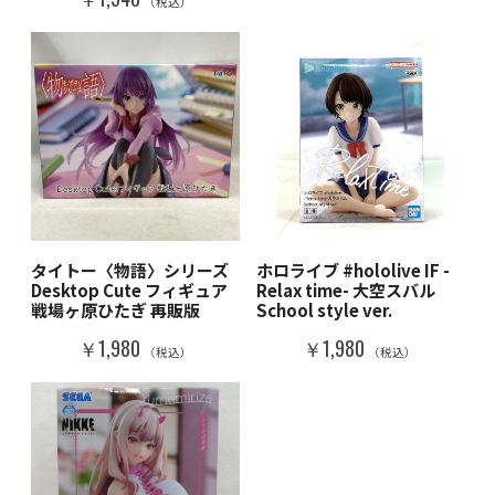
（税込）
タイトー〈物語〉シリーズ
ホロライブ #hololive IF -
Desktop Cute フィギュア
Relax time- 大空スバル
戦場ヶ原ひたぎ 再販版
School style ver.
￥1,980
￥1,980
（税込）
（税込）