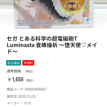
セガ とある科学の超電磁砲T
Luminasta 食蜂操祈 ～堕天使♡メイ
ド～
名古屋店
未開封
通常価格
（税込）
￥1,650
（税込）
商品コード:
101000159587
発売日:
2025/11/21
メーカー：
セガ