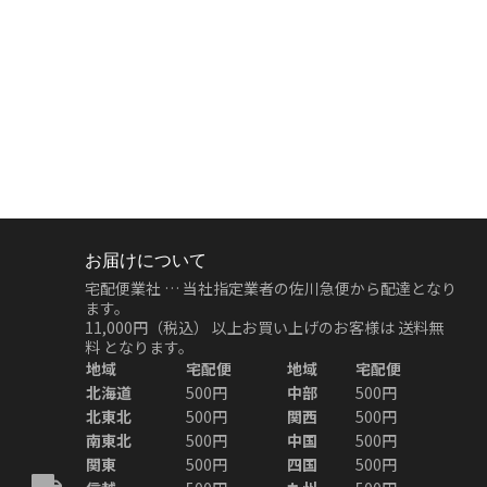
お届けについて
宅配便業社 … 当社指定業者の佐川急便から配達となり
ます。
11,000円（税込）
以上お買い上げのお客様は
送料無
料
となります。
地域
宅配便
地域
宅配便
北海道
500円
中部
500円
北東北
500円
関西
500円
南東北
500円
中国
500円
関東
500円
四国
500円