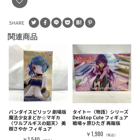
SHARE
関連商品
バンダイスピリッツ 劇場版
タイトー〈物語〉シリーズ
魔法少女まどか☆マギカ
Desktop Cute フィギュア
〈ワルプルギスの廻天〉 美
戦場ヶ原ひたぎ 再販版
樹さやか フィギュア
￥1,980
（税込）
￥1,540