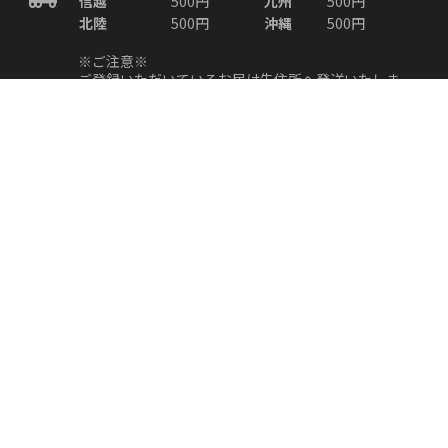
信越
500円
九州
500円
北陸
500円
沖縄
500円
※ご注意※
ご登録いただいているお届け先住所へ発送いたしま
す。
発送後にお届け先の変更をご希望される場合は、運送
業者による転送手続きが必要となり、通常よりもお届
けにお時間がかかる場合がございます。
また、お客様都合により発生する転送の送料はお客様
のご負担となりますので、あらかじめご了承くださ
い。
返品・交換について
※原則、お客様都合による返品・交換等はお受けでき
ません。
ご注文商品とは異なる品が届いた場合、商品が破損し
ていた場合、初期不良、記載の無い状態などがござい
ましたら、商品到着後1週間以内にご連絡をお願いい
たします。
※7日以内にご連絡いただけない場合は、対応できな
い場合もございます。予めご了承くださいませ。