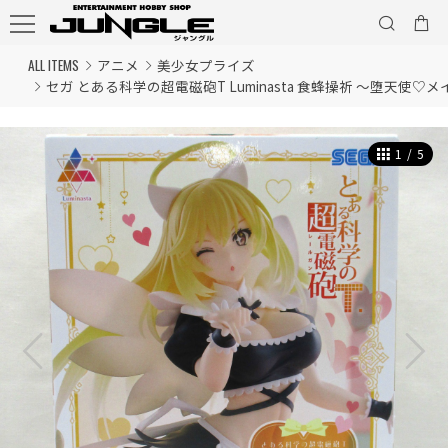
ALL ITEMS
アニメ
美少女プライズ
セガ とある科学の超電磁砲T Luminasta 食蜂操祈 ～堕天使♡
1
/
5