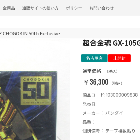
全商品
通販サイトの使い方
ポリシー
お問い合わせ
OGOKIN 50th Exclusive
超合金魂 GX-105G
名古屋店
未開封
通常価格
（税込）
￥36,300
（税込）
商品コード:
103000009838
発売日:
メーカー：
バンダイ
品番：
個別備考：
テープ複数貼り