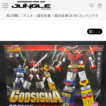
ALL ITEMS
アニメ
超合金魂
超合金魂 GX-60 ゴッドシグマ
1
/
1