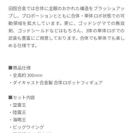
旧超合金では合体に主眼のおかれた構造をブラッシュアッ
プし、プロポーションとともに合体・単体ロボ状態での可
動領域を拡大しています。更に、ゴッドシグマでの無双
剣、ゴッドシールドなどはもちろん、3体の単体ロボでの
武装も豊富にご用意しております。合体でも単体でも楽し
める仕様です。
■商品仕様
・全高約 300mm
・ダイキャスト合金製 合体ロボットフィギュア
■セット内容
・空雷王
・陸震王
・海鳴王
・ビッグウイング