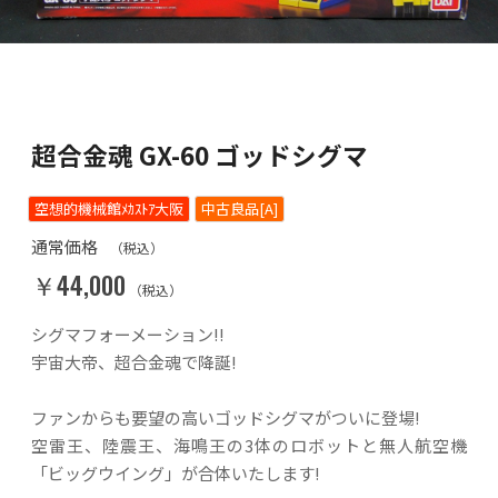
超合金魂 GX-60 ゴッドシグマ
空想的機械館ﾒｶｽﾄｱ大阪
中古良品[A]
通常価格
（税込）
￥44,000
（税込）
シグマフォーメーション!!
宇宙大帝、超合金魂で降誕!
ファンからも要望の高いゴッドシグマがついに登場!
空雷王、陸震王、海鳴王の3体のロボットと無人航空機
「ビッグウイング」が合体いたします!