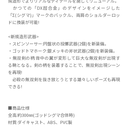
規造形でよりリアルなディテールを施してリニューアル。
かつての「DX超合金」のデザインをイメージした
「Σ(シグマ)」マークのバックル、両肩のショルダーロッ
ドに換装が可能!
<新規造形武器>
・スピンソーサー:円盤状の投擲武器(2個)を新装備。
・ゴッドトマホーク:銀メッキの斧状武器(2個)を新装備。
・無双剣の柄:背中の翼が変形して巨大な無双剣が出現す
る鞘となる。剣の柄を装着することで、無双剣出現シーン
を再現!
必殺の無双剣を抜き放とうとする雄々しいポーズも再現
できる!
■商品仕様
全高:約300㎜(ゴッドシグマ合体時)
材質:ダイキャスト、ABS、PVC製