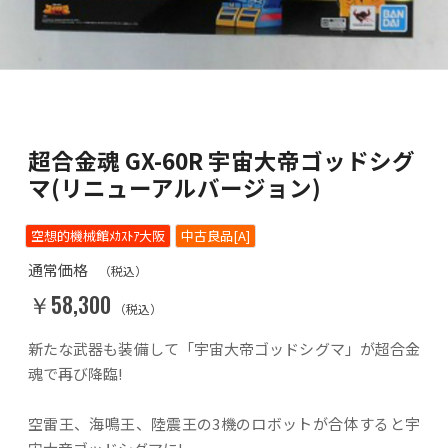
超合金魂 GX-60R 宇宙大帝ゴッドシグ
マ(リニューアルバージョン)
空想的機械館ﾒｶｽﾄｱ大阪
中古良品[A]
通常価格
（税込）
￥58,300
（税込）
新たな武器も装備して「宇宙大帝ゴッドシグマ」が超合金
魂で再び降臨!
空雷王、海鳴王、陸震王の3機のロボットが合体すると宇