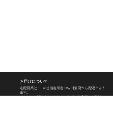
お届けについて
宅配便業社 … 当社指定業者の佐川急便から配達となり
ます。
11,000円（税込）
以上お買い上げのお客様は
送料無
料
となります。
地域
宅配便
地域
宅配便
北海道
500円
中部
500円