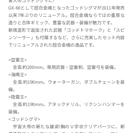
宙大帝ゴッドシグマに!
GX-60として超合金魂となったゴッドシグマが2011年発売
以来7年ぶりのリニューアル。超合金魂ならではの重厚な
造りと合体ギミック、豊富な武器・装備が魅力です。
新規造形で追加された武器「ゴッドトマホーク」と「スピ
ンソーサー」も付属するなど、さらに充実したセット内容
でリニューアルされた超合金魂の逸品です。
<空雷王>
全高:約200mm。専用武器・空雷剣、空雷弓を装備。
<海鳴王>
全高:約190mm。ウォーターガン、ダブルチェーンを装
備。
<陸震王>
全高:約190mm。アタックドリル、リクシンハンマーを
装備。
<ゴッドシグマ>
宇宙大帝の新たな雄姿!胸のⅤ字状クリアパーツに、新