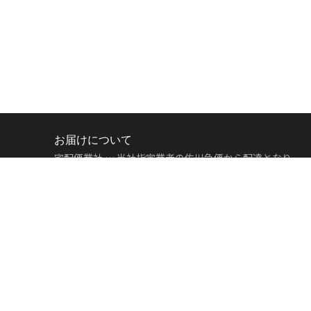
お届けについて
宅配便業社 … 当社指定業者の佐川急便から配達となり
ます。
11,000円（税込）
以上お買い上げのお客様は
送料無
料
となります。
地域
宅配便
地域
宅配便
北海道
500円
中部
500円
北東北
500円
関西
500円
南東北
500円
中国
500円
関東
500円
四国
500円
信越
500円
九州
500円
北陸
500円
沖縄
500円