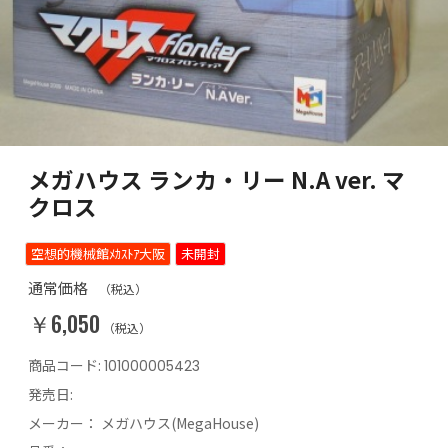
メガハウス ランカ・リー N.A ver. マ
クロス
空想的機械館ﾒｶｽﾄｱ大阪
未開封
通常価格
（税込）
￥6,050
（税込）
商品コード:
101000005423
発売日:
メーカー：
メガハウス(MegaHouse)