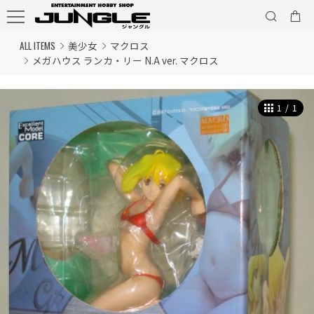
ALL ITEMS
美少女
マクロス
メガハウス ランカ・リー N.A ver. マクロス
1
/
1