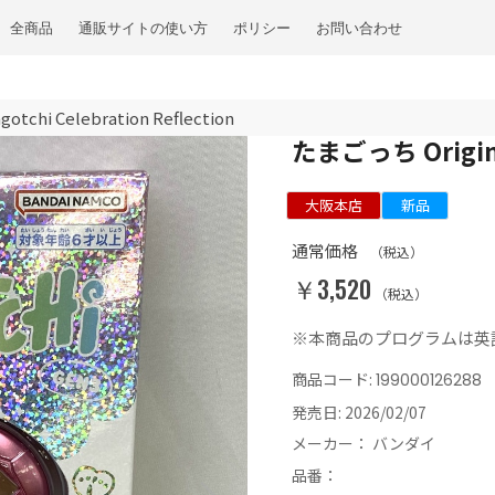
全商品
通販サイトの使い方
ポリシー
お問い合わせ
tchi Celebration Reflection
たまごっち Original
大阪本店
新品
通常価格
（税込）
￥3,520
（税込）
※本商品のプログラムは英
商品コード:
199000126288
発売日:
2026/02/07
メーカー：
バンダイ
品番：