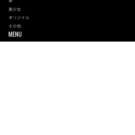
車
美少女
オリジナル
その他
MENU
ご利用ガイド
当サイトについて
特定商取引法に基づく表記
プライバシーポリシー
利用規約
お問い合わせ
CONTACT US
エンターテインメントホビーショップ ジャングル(有限会社
ジャングル)
住所