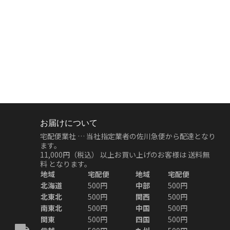
お届けについて
宅配便業社 … 当社指定業者の佐川急便から配達となり
ます。
11,000円（税込）
以上お買い上げのお客様は
送料無
料
となります。
地域
宅配便
地域
宅配便
北海道
500円
中部
500円
北東北
500円
関西
500円
南東北
500円
中国
500円
関東
500円
四国
500円