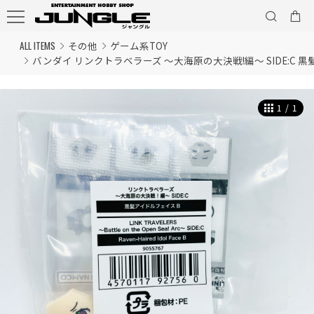
ALL ITEMS
その他
ゲーム系TOY
バンダイ リンクトラベラーズ ～大海原の大決戦!編～ SIDE:C 
1
/
1