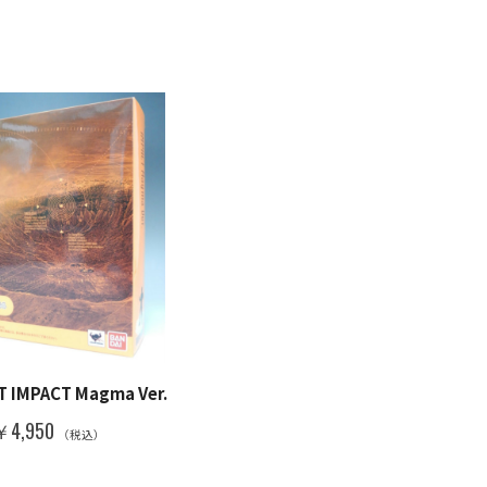
 IMPACT Magma Ver.
￥4,950
（税込）