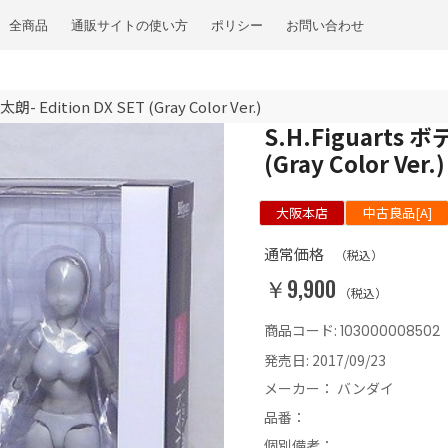
全商品
通販サイトの使い方
ポリシー
お問い合わせ
Edition DX SET (Gray Color Ver.)
S.H.Figuarts 
(Gray Color Ver.)
大阪本店
中古良品[A]
通常価格
（税込）
￥9,900
（税込）
商品コード:
103000008502
発売日:
2017/09/23
メーカー：
バンダイ
品番：
個別備考：