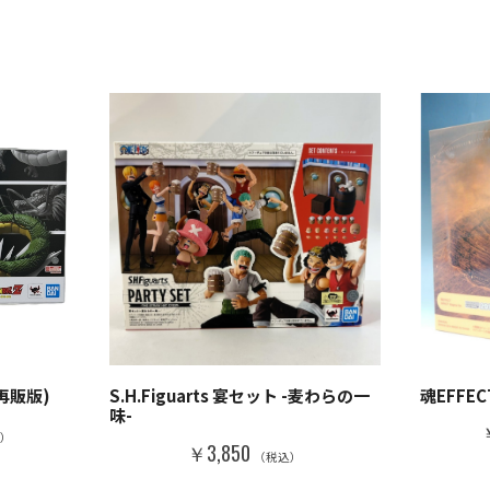
龍(再販版)
S.H.Figuarts 宴セット -麦わらの一
魂EFFECT
味-
込）
￥3,850
（税込）