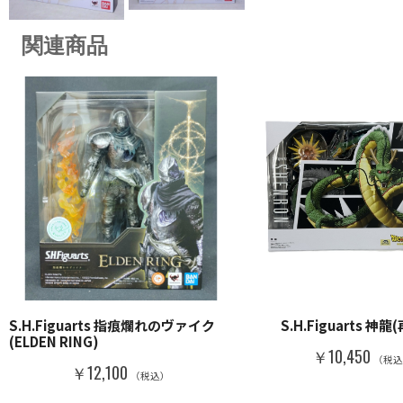
関連商品
S.H.Figuarts 指痕爛れのヴァイク
S.H.Figuarts 神
(ELDEN RING)
￥10,450
（税
￥12,100
（税込）