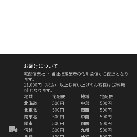
お届けについて
宅配便業社 … 当社指定業者の佐川急便から配達となり
ます。
11,000円（税込）
以上お買い上げのお客様は
送料無
料
となります。
地域
宅配便
地域
宅配便
北海道
500円
中部
500円
北東北
500円
関西
500円
南東北
500円
中国
500円
関東
500円
四国
500円
信越
500円
九州
500円
北陸
500円
沖縄
500円