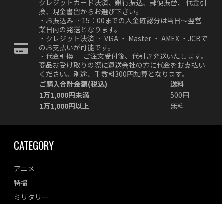
クレジットカード決済、銀行振込、郵便振替、 代金引
換、現金書留からお選び下さい。
・お振込み …15：00までの入金確認分は当日～翌営
業日内の発送となります。
・クレジット決済 … VISA ・ Master ・ AMEX ・JCBで
のお支払いが可能です。
・代金引換 … ご注文受付後、代引き発送いたします。
商品お受け取りの際に運送会社の方に代金をお支払い
ください。別途、手数料300円加算となります。
ご購入合計金額(税込)
送料
1万1,000円未満
500円
1万1,000円以上
無料
CATEGORY
アニメ
特撮
ミリタリー
車