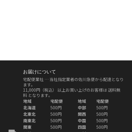
お届けについて
宅配便業社 … 当社指定業者の佐川急便から配達となり
ます。
11,000円（税込）
以上お買い上げのお客様は
送料無
料
となります。
地域
宅配便
地域
宅配便
北海道
500円
中部
500円
北東北
500円
関西
500円
南東北
500円
中国
500円
関東
500円
四国
500円