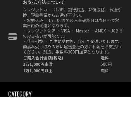
お支払方法について
クレジットカード決済、銀行振込、郵便振替、 代金引
換、現金書留からお選び下さい。
・お振込み …15：00までの入金確認分は当日～翌営
業日内の発送となります。
・クレジット決済 … VISA ・ Master ・ AMEX ・JCBで
のお支払いが可能です。
・代金引換 … ご注文受付後、代引き発送いたします。
商品お受け取りの際に運送会社の方に代金をお支払い
ください。別途、手数料300円加算となります。
ご購入合計金額(税込)
送料
1万1,000円未満
500円
1万1,000円以上
無料
CATEGORY
アニメ
特撮
ミリタリー