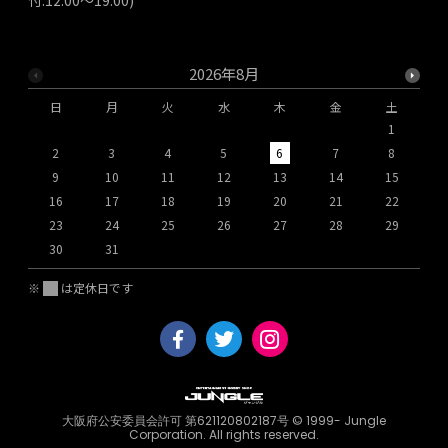
2026年8月
日
月
火
水
木
金
土
1
2
3
4
5
6
7
8
9
10
11
12
13
14
15
1
16
17
18
19
20
21
22
2
23
24
25
26
27
28
29
2
30
31
※
は定休日です
大阪府公安委員会許可 第621120802187号 © 1999- Jungle
Corporation. All rights reserved.