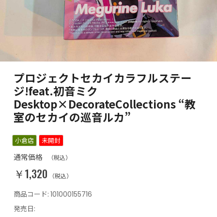
プロジェクトセカイカラフルステー
ジ!feat.初音ミク
Desktop×DecorateCollections “教
室のセカイの巡音ルカ”
小倉店
未開封
通常価格
（税込）
￥1,320
（税込）
商品コード:
101000155716
発売日: