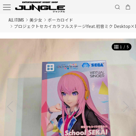
ALL ITEMS
美少女
ボーカロイド
プロジェクトセカイカラフルステージ!feat.初音ミク Desktop×Dec
1
/
5