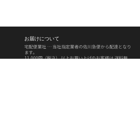
お届けについて
宅配便業社 … 当社指定業者の佐川急便から配達となり
ます。
11,000円（税込）
以上お買い上げのお客様は
送料無
料
となります。
地域
宅配便
地域
宅配便
北海道
500円
中部
500円
北東北
500円
関西
500円
南東北
500円
中国
500円
関東
500円
四国
500円
信越
500円
九州
500円
北陸
500円
沖縄
500円
※ご注意※
ご登録いただいているお届け先住所へ発送いたしま
す。
発送後にお届け先の変更をご希望される場合は、運送