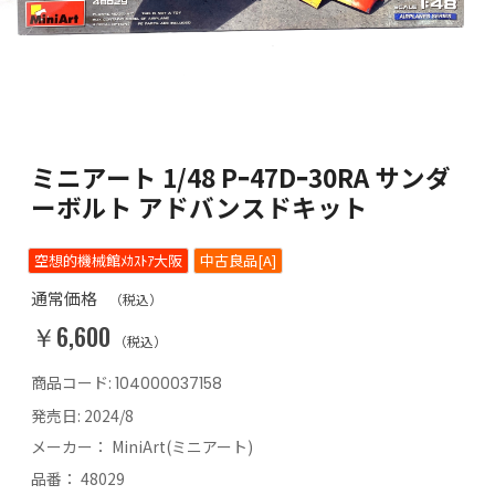
ミニアート 1/48 Pｰ47Dｰ30RA サンダ
ーボルト アドバンスドキット
空想的機械館ﾒｶｽﾄｱ大阪
中古良品[A]
通常価格
（税込）
￥6,600
（税込）
商品コード:
104000037158
発売日:
2024/8
メーカー：
MiniArt(ミニアート)
品番：
48029