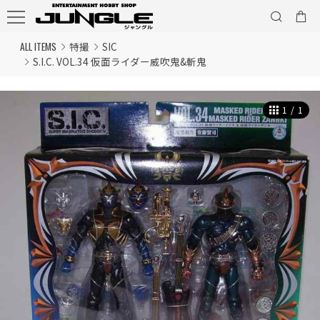
ALL ITEMS
特撮
SIC
S.I.C. VOL.34 仮面ライダー威吹鬼&斬鬼
1
/
1