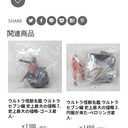
SHARE
関連商品
ウルトラ怪獣名鑑 ウルトラ
ウルトラ怪獣名鑑 ウルトラ
セブン編 史上最大の侵略 7.
セブン編 史上最大の侵略 3.
史上最大の侵略-ゴース星
円盤が来た-ペロリンガ星
人-
人-
￥1,100
￥1,650
（税込）