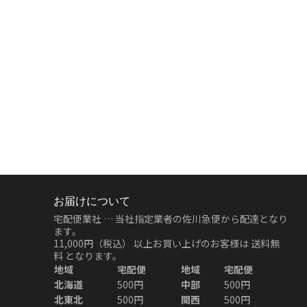
お届けについて
宅配便業社 … 当社指定業者の佐川急便から配達となり
ます。
11,000円（税込）
以上お買い上げのお客様は
送料無
料
となります。
地域
宅配便
地域
宅配便
北海道
500円
中部
500円
北東北
500円
関西
500円