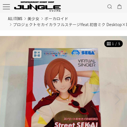
ALL ITEMS
美少女
ボーカロイド
プロジェクトセカイカラフルステージ!feat.初音ミク Desktop×Deco
1
/
5