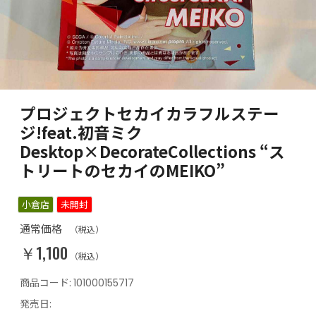
プロジェクトセカイカラフルステー
ジ!feat.初音ミク
Desktop×DecorateCollections “ス
トリートのセカイのMEIKO”
小倉店
未開封
通常価格
（税込）
￥1,100
（税込）
商品コード:
101000155717
発売日: