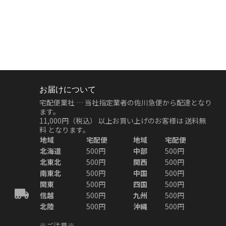
お届けについて
宅配便業社 … 当社指定業者の佐川急便から配達となり
ます。
11,000円（税込）
以上お買い上げのお客様は
送料無
料
となります。
地域
宅配便
地域
宅配便
北海道
500円
中部
500円
北東北
500円
関西
500円
南東北
500円
中国
500円
関東
500円
四国
500円
信越
500円
九州
500円
北陸
500円
沖縄
500円
※ご注意※