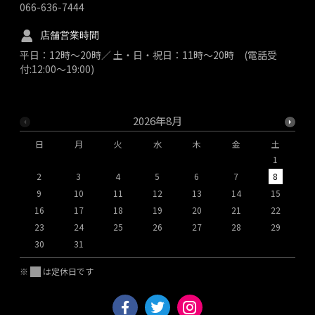
066-636-7444
店舗営業時間
平日：12時～20時／ 土・日・祝日：11時～20時 (電話受
付:12:00～19:00)
2026年8月
日
月
火
水
木
金
土
1
2
3
4
5
6
7
8
9
10
11
12
13
14
15
1
16
17
18
19
20
21
22
2
23
24
25
26
27
28
29
2
30
31
※
は定休日です