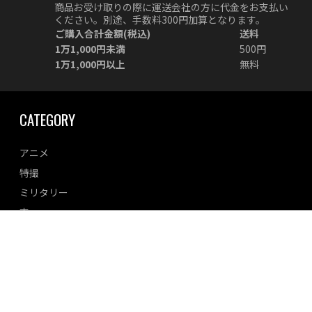
商品お受け取りの際に運送会社の方に代金をお支払い
ください。別途、手数料300円加算となります。
ご購入合計金額(税込)
送料
1万1,000円未満
500円
1万1,000円以上
無料
CATEGORY
アニメ
特撮
ミリタリー
車
美少女
オリジナル
その他
MENU