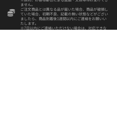
ません。
ご注文商品とは異なる品が届いた場合、商品が破損し
ていた場合、初期不良、記載の無い状態などがござい
ましたら、商品到着後1週間以内にご連絡をお願いい
たします。
※7日以内にご連絡いただけない場合は、対応できな
い場合もございます。予めご了承くださいませ。
お支払方法について
クレジットカード決済、銀行振込、郵便振替、 代金引
換、現金書留からお選び下さい。
・お振込み …15：00までの入金確認分は当日～翌営
業日内の発送となります。
・クレジット決済 … VISA ・ Master ・ AMEX ・JCBで
のお支払いが可能です。
・代金引換 … ご注文受付後、代引き発送いたします。
商品お受け取りの際に運送会社の方に代金をお支払い
ください。別途、手数料300円加算となります。
ご購入合計金額(税込)
送料
1万1,000円未満
500円
1万1,000円以上
無料