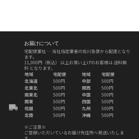
お届けについて
宅配便業社 … 当社指定業者の佐川急便から配達となり
ます。
11,000円（税込）
以上お買い上げのお客様は
送料無
料
となります。
地域
宅配便
地域
宅配便
北海道
500円
中部
500円
北東北
500円
関西
500円
南東北
500円
中国
500円
関東
500円
四国
500円
信越
500円
九州
500円
北陸
500円
沖縄
500円
※ご注意※
ご登録いただいているお届け先住所へ発送いたしま
す。