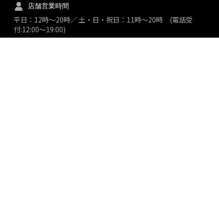
店舗営業時間
平日：12時～20時／ 土・日・祝日：11時～20時 (電話受
付:12:00～19:00)
2026年8月
日
月
火
水
木
金
土
1
2
3
4
5
6
7
8
9
10
11
12
13
14
15
1
16
17
18
19
20
21
22
2
23
24
25
26
27
28
29
2
30
31
※
は定休日です