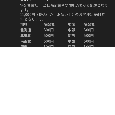
宅配便業社 … 当社指定業者の佐川急便から配達となり
ます。
11,000円（税込）
以上お買い上げのお客様は
送料無
料
となります。
地域
宅配便
地域
宅配便
北海道
500円
中部
500円
北東北
500円
関西
500円
南東北
500円
中国
500円
関東
500円
四国
500円
信越
500円
九州
500円
北陸
500円
沖縄
500円
※ご注意※
ご登録いただいているお届け先住所へ発送いたしま
す。
発送後にお届け先の変更をご希望される場合は、運送
業者による転送手続きが必要となり、通常よりもお届
けにお時間がかかる場合がございます。
また、お客様都合により発生する転送の送料はお客様
のご負担となりますので、あらかじめご了承くださ
い。