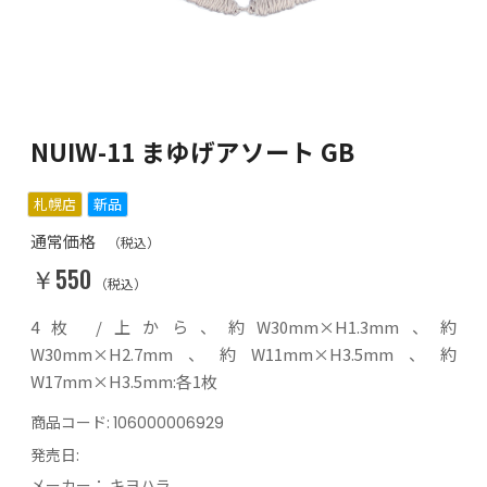
NUIW-11 まゆげアソート GB
札幌店
新品
通常価格
（税込）
￥550
（税込）
4枚 /上から、約W30mm×H1.3mm、約
W30mm×H2.7mm、約W11mm×H3.5mm、約
W17mm×H3.5mm:各1枚
商品コード:
106000006929
発売日:
メーカー：
キヨハラ