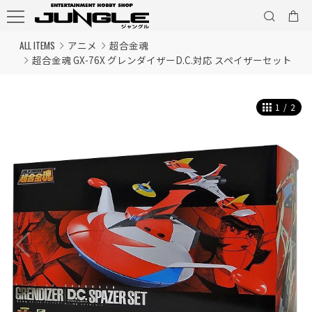
ALL ITEMS
アニメ
超合金魂
超合金魂 GX-76X グレンダイザーD.C.対応 スペイザーセット
1
/
2