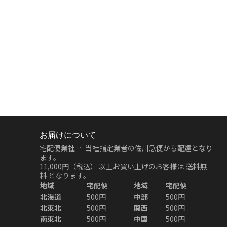
お届けについて
宅配便業社 … 当社指定業者の佐川急便から配達となり
ます。
11,000円（税込）
以上お買い上げのお客様は
送料無
料
となります。
地域
宅配便
地域
宅配便
北海道
500円
中部
500円
北東北
500円
関西
500円
南東北
500円
中国
500円