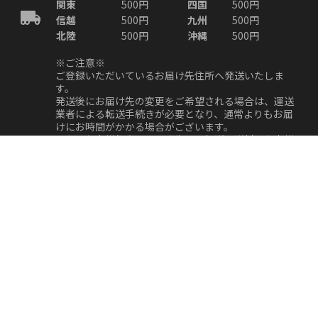
関東
500円
四国
500円
信越
500円
九州
500円
北陸
500円
沖縄
500円
※ご注意※
ご登録いただいているお届け先住所へ発送いたしま
す。
発送後にお届け先の変更をご希望される場合は、運送
業者による転送手続きが必要となり、通常よりもお届
けにお時間がかかる場合がございます。
また、お客様都合により発生する転送の送料はお客様
のご負担となりますので、あらかじめご了承くださ
い。
返品・交換について
※原則、お客様都合による返品・交換等はお受けでき
ません。
ご注文商品とは異なる品が届いた場合、商品が破損し
ていた場合、初期不良、記載の無い状態などがござい
ましたら、商品到着後1週間以内にご連絡をお願いい
たします。
※7日以内にご連絡いただけない場合は、対応できな
い場合もございます。予めご了承くださいませ。