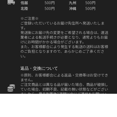
信越
500円
九州
500円
北陸
500円
沖縄
500円
※ご注意※
ご登録いただいているお届け先住所へ発送いたしま
す。
発送後にお届け先の変更をご希望される場合は、運送
業者による転送手続きが必要となり、通常よりもお届
けにお時間がかかる場合がございます。
また、お客様都合により発生する転送の送料はお客様
のご負担となりますので、あらかじめご了承くださ
い。
返品・交換について
※原則、お客様都合による返品・交換等はお受けでき
ません。
ご注文商品とは異なる品が届いた場合、商品が破損し
ていた場合、初期不良、記載の無い状態などがござい
ましたら、商品到着後1週間以内にご連絡をお願いい
たします。
※7日以内にご連絡いただけない場合は、対応できな
い場合もございます。予めご了承くださいませ。