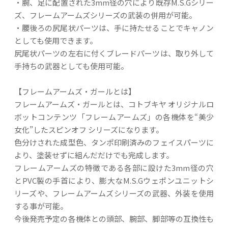
・腕、足に配置された3mm径の穴により既存M.S.Gシリー
ズ、フレームアームズシリーズの武装の併用が可能。
・腰後ろの尻尾状パーツは、手に持たせることでキャノン
としても使用できます。
尻尾状パーツの左右に付くブレードパーツは、取り外して
手持ちの武器としても使用可能。
【フレームアームズ・ガールとは】
フレームアームズ・ガールとは、コトブキヤ オリジナルロ
ボットコンテンツ「フレームアームズ」の各機体を“美少
女化”したスピンオフ シリーズになります。
色分けされた成型色、タンポ印刷済みのフェイスパーツに
より、塗装せずに組んだだけでも完成します。
フレームアームズの特徴である各部に設けた3mm径の穴
とPVC製の手首により、膨大なM.S.Gウェポンユニットシ
リーズや、フレームアームズシリーズの武器、外装を使用
する事が可能。
今後発売予定の各機体との頭部、腕部、脚部等の互換性も