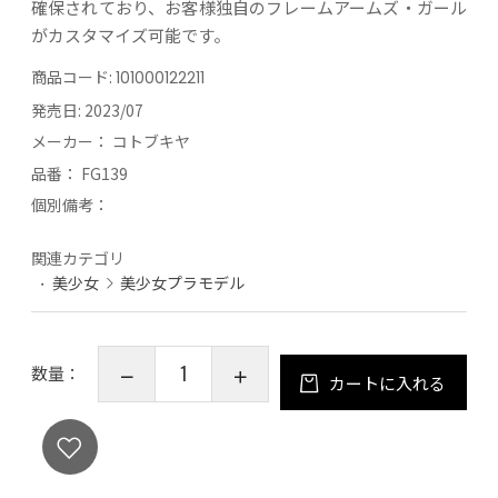
確保されており、お客様独自のフレームアームズ・ガール
がカスタマイズ可能です。
商品コード:
101000122211
発売日:
2023/07
メーカー：
コトブキヤ
品番：
FG139
個別備考：
関連カテゴリ
美少女
美少女プラモデル
数量：
カートに入れる