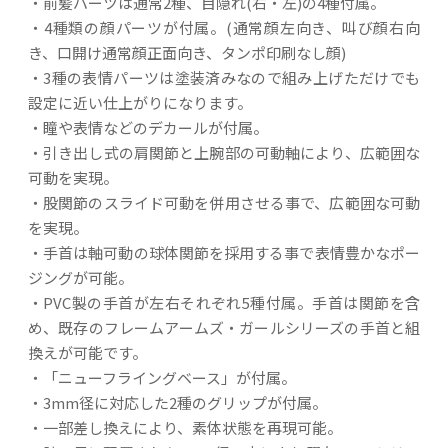
・前髪パーツは通常2種、目隠れ(右・左)の4種付属。
・4種類の顔パーツが付属。(通常顔左向き、叫び顔右向
き、口開け通常顔正面向き、タンポ印刷なし顔)
・3種の表情パーツは塗装済みなので組み上げただけでも
設定に近い仕上がりになります。
・瞳や表情などのデカールが付属。
・引き出し式の肩関節と上腕部の可動軸により、広範囲な
可動を実現。
・股関節のスライド可動を併用させる事で、広範囲な可動
を実現。
・手首は軸可動の球体関節を採用する事で表情豊かなポー
ジングが可能。
・PVC製の手首が左右それぞれ5種付属。手首は関節を含
め、既存のフレームアームズ・ガールシリーズの手首と組
換えが可能です。
・「ニューフライングベース」が付属。
・3mm径に対応した2種のグリップが付属。
・一部差し換えにより、素体状態を再現可能。