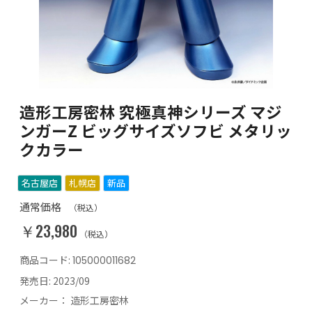
造形工房密林 究極真神シリーズ マジ
ンガーZ ビッグサイズソフビ メタリッ
クカラー
名古屋店
札幌店
新品
通常価格
（税込）
￥23,980
（税込）
商品コード:
105000011682
発売日:
2023/09
メーカー：
造形工房密林