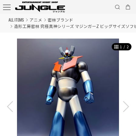
ALL ITEMS
アニメ
密林ブランド
造形工房密林 究極真神シリーズ マジンガーZ ビッグサイズソフ
1
/
2