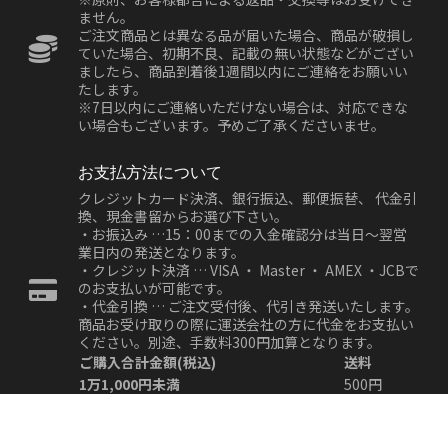
ません。
ご注文商品とは異なる品が届いた場合、商品が破損し
ていた場合、初期不良、記載の無い状態などがござい
ましたら、商品到着後1週間以内にご連絡をお願いい
たします。
※7日以内にご連絡いただけない場合は、対応できな
い場合もございます。予めご了承くださいませ。
お支払方法について
クレジットカード決済、銀行振込、郵便振替、 代金引
換、現金書留からお選び下さい。
・お振込み …15：00までの入金確認分は当日～翌営
業日内の発送となります。
・クレジット決済 … VISA ・ Master ・ AMEX ・JCBで
のお支払いが可能です。
・代金引換 … ご注文受付後、代引き発送いたします。
商品お受け取りの際に運送会社の方に代金をお支払い
ください。別途、手数料300円加算となります。
ご購入合計金額(税込)
送料
1万1,000円未満
500円
1万1,000円以上
無料