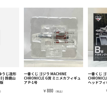
井ゆうじ造形
一番くじ ゴジラ MACHINE
一番くじ ゴジ
3) 鈴鹿山
CHRONICLE G賞 ミニメカフィギュ
CHRONIC
版
ア P-1号
ヘッドフィ
￥880
込）
（税込）