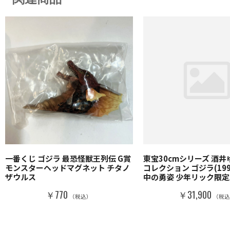
一番くじ ゴジラ 最恐怪獣王列伝 G賞
東宝30cmシリーズ 酒
モンスターヘッドマグネット チタノ
コレクション ゴジラ(199
ザウルス
中の勇姿 少年リック限定
￥770
￥31,900
（税込）
（税