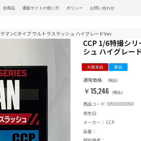
全商品
通販サイトの使い方
ポリシー
お問い合わせ
ルトラマンCタイプ ウルトラスラッシュ ハイグレードVer.
CCP 1/6特撮
シュ ハイグレードV
大阪本店
新品
通常価格
（税込）
￥15,246
（税込）
商品コード:
105000013511
発売日:
メーカー：
CCP
品番：
個別備考：