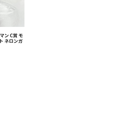
ン C賞 モ
ト ネロンガ
）