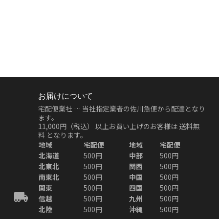
お届けについて
宅配便業社 … 当社指定業者の佐川急便から配達となり
ます。
11,000円（税込）
以上お買い上げのお客様は
送料無
料
となります。
地域
宅配便
地域
宅配便
北海道
500円
中部
500円
北東北
500円
関西
500円
南東北
500円
中国
500円
関東
500円
四国
500円
信越
500円
九州
500円
北陸
500円
沖縄
500円