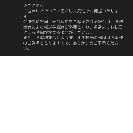
※ご注意※
ご登録いただいているお届け先住所へ発送いたしま
す。
発送後にお届け先の変更をご希望される場合は、運送
業者による転送手続きが必要となり、通常よりもお届
けにお時間がかかる場合がございます。
また、お客様都合により発生する転送の送料はお客様
のご負担となりますので、あらかじめご了承くださ
い。
返品・交換について
※原則、お客様都合による返品・交換等はお受けでき
ません。
ご注文商品とは異なる品が届いた場合、商品が破損し
ていた場合、初期不良、記載の無い状態などがござい
ましたら、商品到着後1週間以内にご連絡をお願いい
たします。
※7日以内にご連絡いただけない場合は、対応できな
い場合もございます。予めご了承くださいませ。
お支払方法について
クレジットカード決済、銀行振込、郵便振替、 代金引