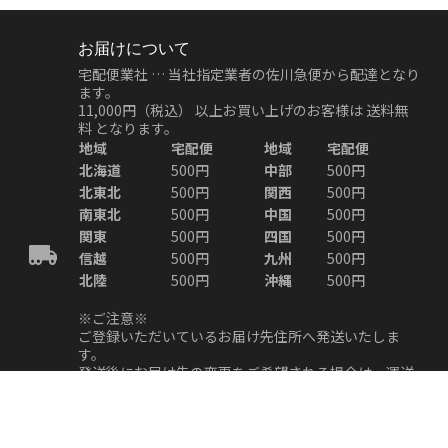
お届けについて
宅配便業社 … 当社指定業者の佐川急便から配達となり
ます。
11,000円（税込）
以上お買い上げのお客様は
送料無
料
となります。
地域
宅配便
地域
宅配便
北海道
500円
中部
500円
北東北
500円
関西
500円
南東北
500円
中国
500円
関東
500円
四国
500円
信越
500円
九州
500円
北陸
500円
沖縄
500円
※ご注意※
ご登録いただいているお届け先住所へ発送いたしま
す。
発送後にお届け先の変更をご希望される場合は、運送
業者による転送手続きが必要となり、通常よりもお届
けにお時間がかかる場合がございます。
また、お客様都合により発生する転送の送料はお客様
のご負担となりますので、あらかじめご了承くださ