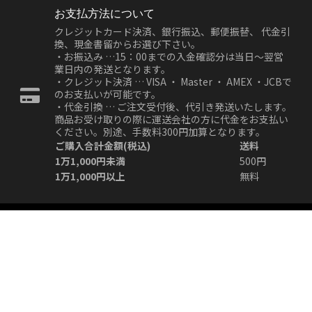
お支払方法について
クレジットカード決済、銀行振込、郵便振替、 代金引
換、現金書留からお選び下さい。
・お振込み …15：00までの入金確認分は当日～翌営
業日内の発送となります。
・クレジット決済 … VISA ・ Master ・ AMEX ・JCBで
のお支払いが可能です。
・代金引換 … ご注文受付後、代引き発送いたします。
商品お受け取りの際に運送会社の方に代金をお支払い
ください。別途、手数料300円加算となります。
ご購入合計金額(税込)
送料
1万1,000円未満
500円
1万1,000円以上
無料
CATEGORY
アニメ
特撮
ミリタリー