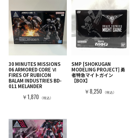
30 MINUTES MISSIONS
SMP [SHOKUGAN
06 ARMORED CORE Ⅵ
MODELING PROJECT] 勇
FIRES OF RUBICON
者特急マイトガイン
BALAM INDUSTRIES BD-
【BOX】
011 MELANDER
￥8,250
（税込）
￥1,870
（税込）