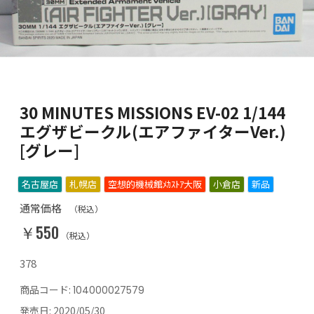
30 MINUTES MISSIONS EV-02 1/144
エグザビークル(エアファイターVer.)
[グレー]
名古屋店
札幌店
空想的機械館ﾒｶｽﾄｱ大阪
小倉店
新品
通常価格
（税込）
￥550
（税込）
378
商品コード:
104000027579
発売日:
2020/05/30