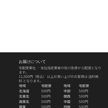
お届けについて
宅配便業社 … 当社指定業者の佐川急便から配達となり
ます。
11,000円（税込）
以上お買い上げのお客様は
送料無
料
となります。
地域
宅配便
地域
宅配便
北海道
500円
中部
500円
北東北
500円
関西
500円
南東北
500円
中国
500円
関東
500円
四国
500円