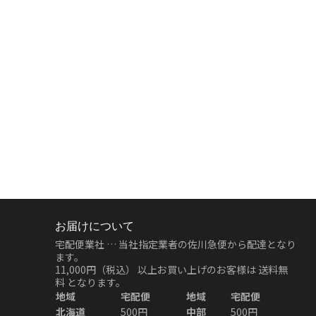
お届けについて
宅配便業社 … 当社指定業者の佐川急便から配達となり
ます。
11,000円（税込）
以上お買い上げのお客様は
送料無
料
となります。
地域
宅配便
地域
宅配便
北海道
500円
中部
500円