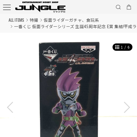
ALL ITEMS
特撮
仮面ライダーガチャ、食玩系
一番くじ 仮面ライダーシリーズ 生誕45周年記念 E賞 集結!平
1
/
6