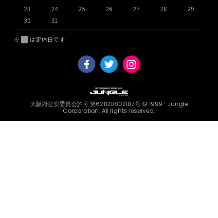
23
24
25
26
27
28
29
2
30
31
※
は定休日です
大阪府公安委員会許可 第621120802187号 © 1999- Jungle
Corporation. All rights reserved.