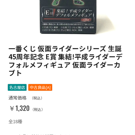
一番くじ 仮面ライダーシリーズ 生誕
45周年記念 E賞 集結!平成ライダーデ
フォルメフィギュア 仮面ライダーカ
ブト
名古屋店
中古良品[A]
通常価格
（税込）
￥1,320
（税込）
全18種