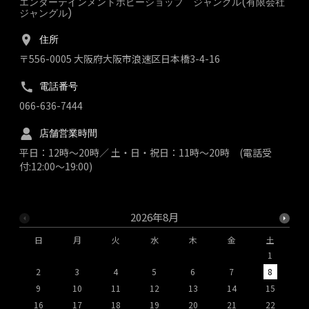
エンターテインメントホビーショップ ジャングル(有限会社
ジャングル)
住所
〒556-0005 大阪府大阪市浪速区日本橋3-4-16
電話番号
066-636-7444
店舗営業時間
平日：12時～20時／ 土・日・祝日：11時～20時 (電話受
付:12:00～19:00)
2026年8月
日
月
火
水
木
金
土
1
2
3
4
5
6
7
8
9
10
11
12
13
14
15
1
16
17
18
19
20
21
22
2